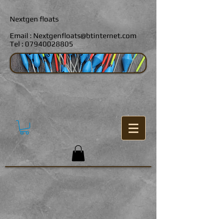
Nextgen floats
Email :
Nextgenfloats@btinternet.com
Tel :
07940028805