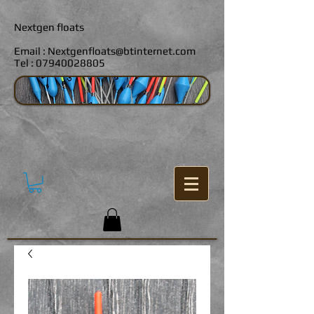
Nextgen floats
Email :
Nextgenfloats@btinternet.com
Tel :
07940028805